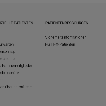
ZIELLE PATIENTEN
PATIENTENRESSOURCEN
Sicherheitsinformationen
Erwarten
Für HFX-Patienten
nsprinzip
eschichten
 Familienmitglieder
nsbroschüre
en
nen über chronische