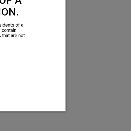
OF A
ION.
sidents of a
y contain
 that are not