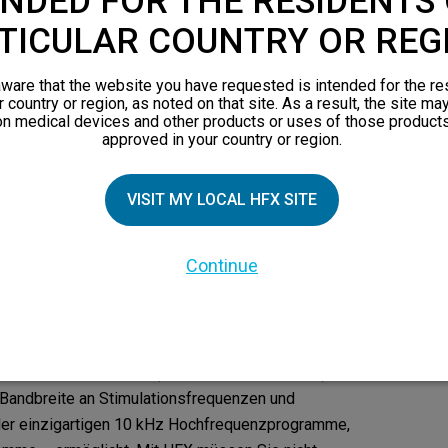
NDED FOR THE RESIDENTS 
durch Innovationen Leben positiv zu verändern.
TICULAR COUNTRY OR REG
n mit der 10kHz Therapie (HF10) sehr gute
 Schmerzen komplex und können sich im Lauf der
ware that the website you have requested is intended for the re
r country or region, as noted on that site. As a result, the site ma
on medical devices and other products or uses of those products
eam eine noch bessere Lösung mit maximaler
approved in your country or region.
. HF10, also die 10kHz Hochfrequenztherapie
, aber wir haben zusätzliche Stimulationsprogramme
VISIT MY LOCAL HFX SITE
Sie sie in Ihrem Therapieverlauf benötigen. Um
ten Rechnung zu tragen, haben wir den
ändert. Das “X” in HFX steht dafür, dass unsere
Continue
 die 10kHz Hochfrequenztherapie umfasst.
ionssystem auch SCS (Spinal Cord Stimulation)
 Bandbreite an Stimulationsfrequenzen und
der einzigartigen 10 kHz Hochfrequenzprogramme,