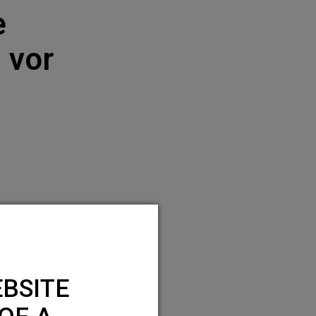
e
 vor
BSITE