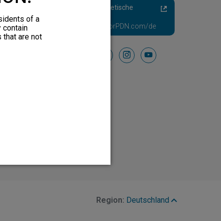
Schmerzhafte Diabetische
Neuropathie
sidents of a
Besuchen Sie HFXforPDN.com/de
y contain
 that are not
Folgen Sie uns auf
facebook
instagram
youtube
Region:
Deutschland