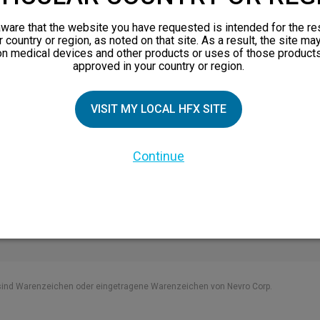
nsprinzip
eschichten
ware that the website you have requested is intended for the re
r country or region, as noted on that site. As a result, the site ma
 Familienmitglieder
on medical devices and other products or uses of those products
approved in your country or region.
nsbroschüre
en
VISIT MY LOCAL HFX SITE
nen über chronische
Continue
sind Warenzeichen oder eingetragene Warenzeichen von Nevro Corp.