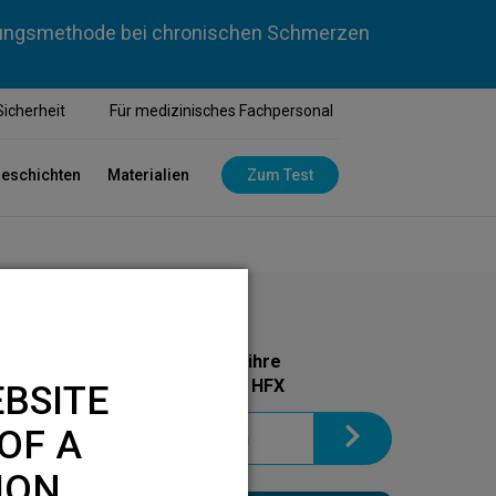
dlungsmethode bei chronischen Schmerzen
Sicherheit
Für medizinisches Fachpersonal
geschichten
Materialien
Zum Test
Holen Sie sich noch heute ihre
Informationsbroschüre zu HFX
BSITE
OF A
ION.