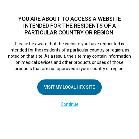
TM
Seit über 10 Jahren hat sich HFX
bei Zehntausenden von
Patienten weltweit als sichere Behandlungsmethode bei
YOU ARE ABOUT TO ACCESS A WEBSITE
chronischen Schmerzen erwiesen.
Zum Test >
INTENDED FOR THE RESIDENTS OF A
PARTICULAR COUNTRY OR REGION.
Zum Test
MENU
HFX logo
Please be aware that the website you have requested is
intended for the residents of a particular country or region, as
noted on that site. As a result, the site may contain information
on medical devices and other products or uses of those
products that are not approved in your country or region.
UNTERNEHMEN
Kontakt
VISIT MY LOCAL HFX SITE
Über uns
Continue
Impressum
Medienberichte
Cookie-Erklärung
Datenschutzerklärung