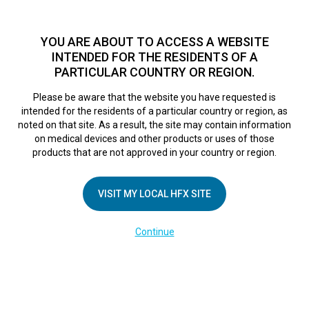
TM
Seit über 10 Jahren hat sich HFX
bei Zehntausenden von
Patienten weltweit als sichere Behandlungsmethode bei
YOU ARE ABOUT TO ACCESS A WEBSITE
chronischen Schmerzen erwiesen.
Zum Test >
INTENDED FOR THE RESIDENTS OF A
PARTICULAR COUNTRY OR REGION.
Zum Test
MENU
HFX logo
Please be aware that the website you have requested is
intended for the residents of a particular country or region, as
noted on that site. As a result, the site may contain information
on medical devices and other products or uses of those
products that are not approved in your country or region.
UNTERNEHMEN
Kontakt
VISIT MY LOCAL HFX SITE
Über uns
Continue
Impressum
Medienberichte
Cookie-Erklärung
Datenschutzerklärung