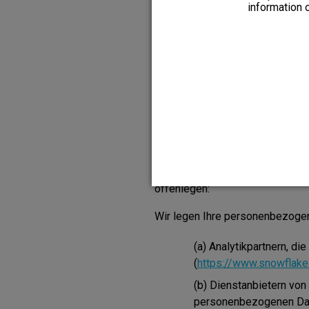
allen Fällen nachkommen kön
information 
Sie können eine Kopie der von u
genannten Kategorien personenbe
abgeschlossenen oder abzuschl
Anforderung nicht bereitstellen,
eine Dienstleistung zu erbringen
müssen wir möglicherweise uns
4. Weitergabe von 
Nevro kann bestimmte personen
offenlegen:
Wir legen Ihre personenbezogene
(a) Analytikpartnern, di
(
https://www.snowflak
(b) Dienstanbietern vo
personenbezogenen Date