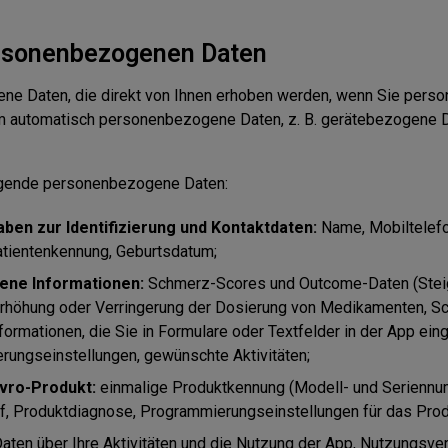
ersonenbezogenen Daten
ne Daten, die direkt von Ihnen erhoben werden, wenn Sie pers
m automatisch personenbezogene Daten, z. B. gerätebezogene D
olgende personenbezogene Daten:
en zur Identifizierung und Kontaktdaten:
Name, Mobiltelefo
tientenkennung, Geburtsdatum;
ne Informationen:
Schmerz-Scores und Outcome-Daten (Steig
 Erhöhung oder Verringerung der Dosierung von Medikamenten, S
formationen, die Sie in Formulare oder Textfelder in der App ei
ungseinstellungen, gewünschte Aktivitäten;
vro-Produkt:
einmalige Produktkennung (Modell- und Seriennu
, Produktdiagnose, Programmierungseinstellungen für das Prod
aten über Ihre Aktivitäten und die Nutzung der App, Nutzungsver