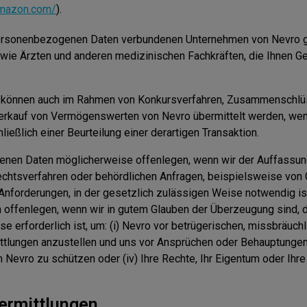
amazon.com/
).
personenbezogenen Daten verbundenen Unternehmen von Nevro ge
sowie Ärzten und anderen medizinischen Fachkräften, die Ihnen 
 können auch im Rahmen von Konkursverfahren, Zusammenschlü
rkauf von Vermögenswerten von Nevro übermittelt werden, wenn 
hließlich einer Beurteilung einer derartigen Transaktion.
nen Daten möglicherweise offenlegen, wenn wir der Auffassung 
chtsverfahren oder behördlichen Anfragen, beispielsweise von
nforderungen, in der gesetzlich zulässigen Weise notwendig ist
offenlegen, wenn wir in gutem Glauben der Überzeugung sind, 
 erforderlich ist, um: (i) Nevro vor betrügerischen, missbräuc
ittlungen anzustellen und uns vor Ansprüchen oder Behauptungen v
on Nevro zu schützen oder (iv) Ihre Rechte, Ihr Eigentum oder Ihr
bermittlungen