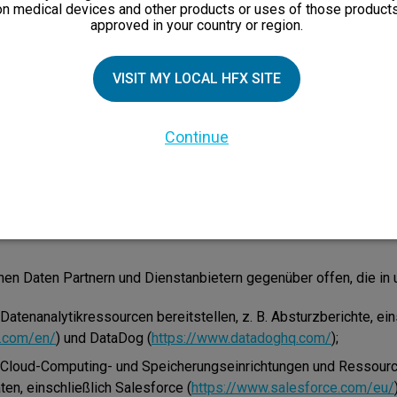
nen.
on medical devices and other products or uses of those products
approved in your country or region.
ns durchgeführten Beurteilung des berechtigten Interesses anfo
zogener Daten aufgrund einer rechtlichen Verpflichtung oder in
VISIT MY LOCAL HFX SITE
ießenden Vertrags erheben und Sie diese personenbezogenen 
 sind wir möglicherweise nicht in der Lage, unsere rechtlichen Ver
 oder den Vertrag zu erfüllen, den wir mit Ihnen abzuschließen v
Continue
ere Beziehung mit Ihnen beenden.
personenbezogenen Daten an Dritte
bezogene Daten für die oben genannten Zwecke folgenden Dri
n Daten Partnern und Dienstanbietern gegenüber offen, die in un
e Datenanalytikressourcen bereitstellen, z. B. Absturzberichte, ei
e.com/en/
) und DataDog (
https://www.datadoghq.com/
);
n Cloud-Computing- und Speicherungseinrichtungen und Ressour
n, einschließlich Salesforce (
https://www.salesforce.com/eu/