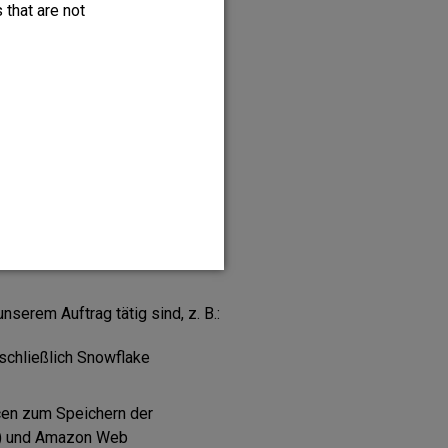
 that are not
rdern. Wenn wir die oben
 Anbetracht eines mit Ihnen
Daten nach entsprechender
pflichtungen zu erfüllen, Ihnen
ersuchen. In diesem Fall
ttempfängern gegenüber
serem Auftrag tätig sind, z. B.:
nschließlich Snowflake
cen zum Speichern der
) und Amazon Web