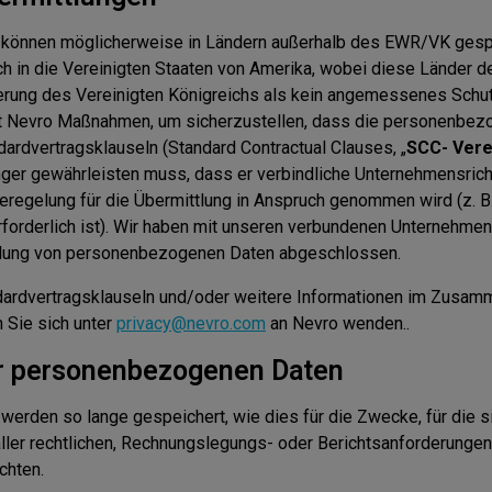
können möglicherweise in Ländern außerhalb des EWR/VK gesp
ich in die Vereinigten Staaten von Amerika, wobei diese Länder d
rung des Vereinigten Königreichs als kein angemessenes Schut
ift Nevro Maßnahmen, um sicherzustellen, dass die personenbe
dardvertragsklauseln (Standard Contractual Clauses, „
SCC- Vere
er gewährleisten muss, dass er verbindliche Unternehmensricht
regelung für die Übermittlung in Anspruch genommen wird (z. B.
rforderlich ist). Wir haben mit unseren verbundenen Unterneh
ttlung von personenbezogenen Daten abgeschlossen.
dardvertragsklauseln und/oder weitere Informationen im Zusamm
 Sie sich unter
privacy@nevro.com
an Nevro wenden..
er personenbezogenen Daten
rden so lange gespeichert, wie dies für die Zwecke, für die si
g aller rechtlichen, Rechnungslegungs- oder Berichtsanforderungen
chten.