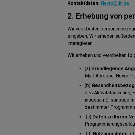
Kontaktdaten:
Nevro@iitr.de
2. Erhebung von p
Wir verarbeiten personenbezoge
eingeben. Wir erheben außerde
interagieren.
Wir erheben und verarbeiten f
(a)
Grundlegende Angab
Mail-Adresse, Nevro-Pa
(b)
Gesundheitsbezoge
des Aktivitätsniveaus,
insgesamt), sonstige In
bestimmter Programmier
(c)
Daten zu Ihrem Ne
Programmierungsverlauf
(d)
Nutzungsdaten:
dD