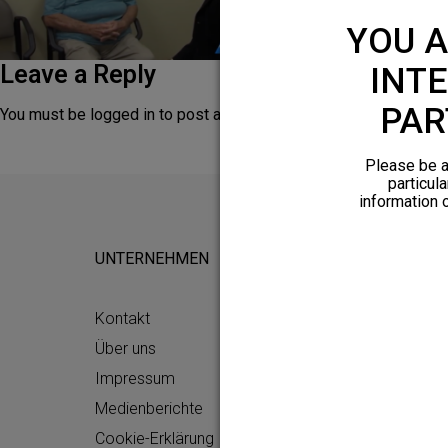
YOU A
Leave a Reply
INTE
PAR
You must be
logged in
to post a comment.
Please be a
particula
information 
UNTERNEHMEN
FÜR POTEN
Kontakt
Arztsuche
Über uns
Was Ist zu 
Impressum
HFX-Funktio
Medienberichte
Patienteng
Cookie-Erklärung
Freunde und