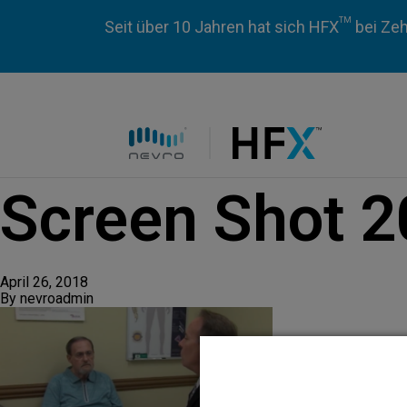
TM
Seit über 10 Jahren hat sich HFX
bei Zeh
HFX logo
Screen Shot 2
April 26, 2018
By
nevroadmin