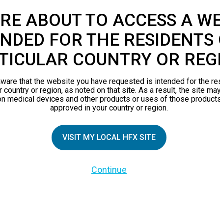
RE ABOUT TO ACCESS A WE
NDED FOR THE RESIDENTS 
TICULAR COUNTRY OR REG
ware that the website you have requested is intended for the re
r country or region, as noted on that site. As a result, the site ma
on medical devices and other products or uses of those products
approved in your country or region.
ZIELLE PATIENTEN
PATIENTENRESSOURCEN
VISIT MY LOCAL HFX SITE
Sicherheitsinformationen
Continue
Erwarten
Für HFX-Patienten
nsprinzip
eschichten
 Familienmitglieder