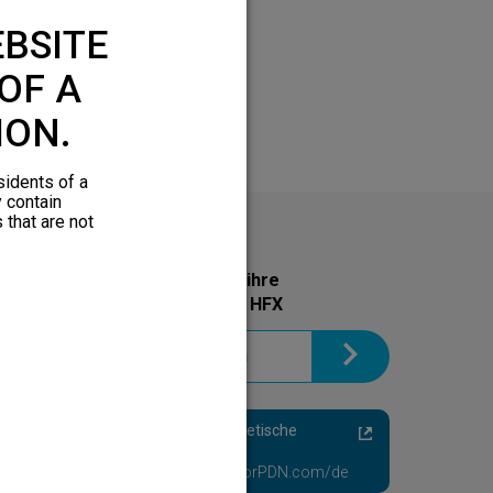
BSITE
OF A
ION.
sidents of a
y contain
 that are not
Holen Sie sich noch heute ihre
Informationsbroschüre zu HFX
Schmerzhafte Diabetische
Neuropathie
Besuchen Sie HFXforPDN.com/de